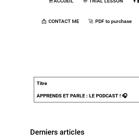
ACCUEIL
💬​ TRIAL LESSON
👩
📩 CONTACT ME
🚀​ PDF to purchase
Titre
Articles
APPRENDS ET PARLE : LE PODCAST ! 🎧​
Derniers articles