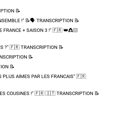
PTION 📝​
BLE !" 📝​🗣️​​​​ TRANSCRIPTION 📝​
ANCE + SAISON 3 !"​ 🇫🇷 👑​👸🏻​​
?"​ 🇫🇷​ TRANSCRIPTION 📝​
ANSCRIPTION 📝​
ION 📝​
PLUS AIMES PAR LES FRANCAIS"​ 🇫🇷​
COUSINES !"​ 🇫🇷​ 🇮🇹​ ​TRANSCRIPTION 📝​