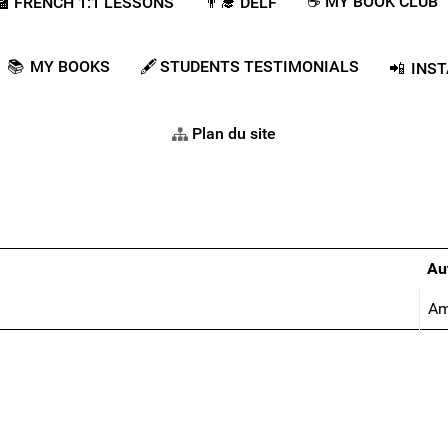
☕ MY BOOK CLUB
‍🏫​​ FRENCH 1:1 LESSONS
👨‍🎓​ DELF
📚 MY BOOKS
🖋️ STUDENTS TESTIMONIALS
📲 INS
Plan du site
Au
Am