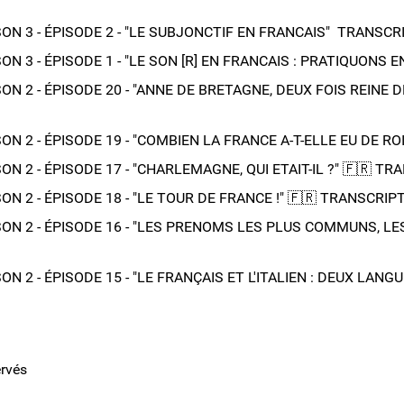
 3 - ÉPISODE 2 - "LE SUBJONCTIF EN FRANCAIS" ​​​​ TRANSCRI
 3 - ÉPISODE 1 - "LE SON [R] EN FRANCAIS : PRATIQUONS ENSEM
 2 - ÉPISODE 20 - "ANNE DE BRETAGNE, DEUX FOIS REINE DE FR
N 2 - ÉPISODE 19 - "COMBIEN LA FRANCE A-T-ELLE EU DE ROIS 
 2 - ÉPISODE 17 - "CHARLEMAGNE, QUI ETAIT-IL ?"​ 🇫🇷​ TR
 2 - ÉPISODE 18 - "LE TOUR DE FRANCE !"​ 🇫🇷​ TRANSCRIPT
ON 2 - ÉPISODE 16 - "LES PRENOMS LES PLUS COMMUNS, LES 
 2 - ÉPISODE 15 - "LE FRANÇAIS ET L'ITALIEN : DEUX LANGUES 
ervés