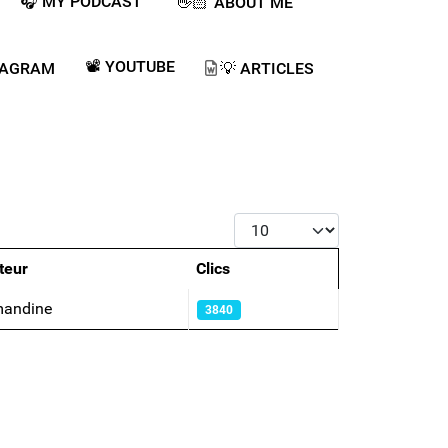
🎧 MY PODCAST ​
👋🏻 ABOUT ME
📽️ YOUTUBE
TAGRAM
💡​ ARTICLES
Afficher #
teur
Clics
andine
3840