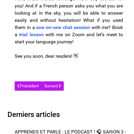
you! And if a French person asks you what you are
looking at in the sky, you will be able to answer
easily and without hesitation! What if you used
them in a
one-on-one chat session
with me? Book
a
trial lesson
with me on Zoom and let’s meet to
start your language journey!
See you soon, dear readers!
👋
Article précédent : VOCABULAIRE FRANCAIS : LA METEO / LE
Article suivant : EN CLASSE, VOCABULAIRE E
Précédent
Suivant
Derniers articles
APPRENDS ET PARLE : LE PODCAST ! 🎧 SAISON 3 -