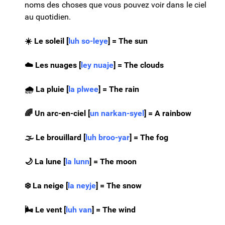
noms des choses que vous pouvez voir dans le ciel
au quotidien.
☀️​ Le soleil [
luh so-leye
] = The sun
☁️​ Les nuages [
ley nuaje
] = The clouds
🌧️​ La pluie [
la plwee
] = The rain
🌈​ Un arc-en-ciel [
un narkan-syel
] = A rainbow
🌫️​ Le brouillard [
luh broo-yar
] = The fog
🌙
La lune [
la lunn
] = The moon
❄️
La neige [
la neyje
] = The snow
🌬️
Le vent [
luh van
] = The wind