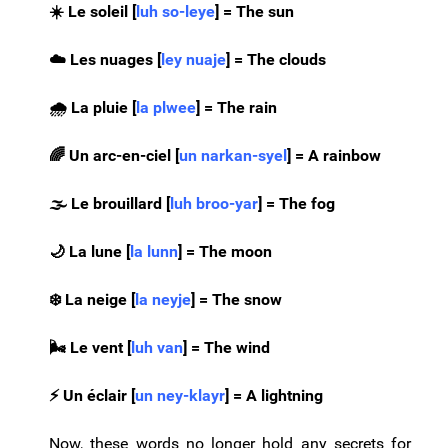
☀️​ Le soleil [
luh so-leye
] = The sun
☁️​ Les nuages [
ley nuaje
] = The clouds
🌧️​ La pluie [
la plwee
] = The rain
🌈​ Un arc-en-ciel [
un narkan-syel
] = A rainbow
🌫️​ Le brouillard [
luh broo-yar
] = The fog
🌙
La lune [
la lunn
] = The moon
❄️
La neige [
la neyje
] = The snow
🌬️
Le vent [
luh van
] = The wind
⚡
Un éclair [
un ney-klayr
] = A lightning
Now, these words no longer hold any secrets for