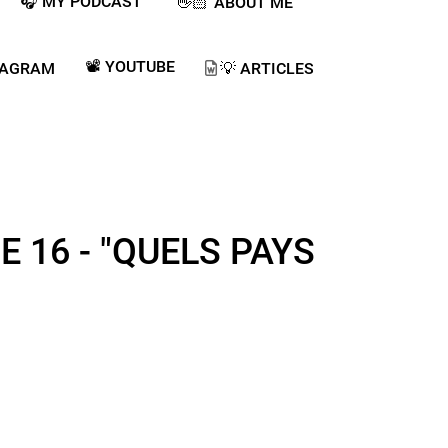
🎧 MY PODCAST ​
👋🏻 ABOUT ME
📽️ YOUTUBE
TAGRAM
💡​ ARTICLES
E 16 - "QUELS PAYS