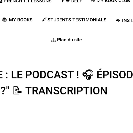
☕ MY BOOK CLUB
‍🏫​​ FRENCH 1:1 LESSONS
👨‍🎓​ DELF
📚 MY BOOKS
🖋️ STUDENTS TESTIMONIALS
📲 INS
Plan du site
: LE PODCAST ! 🎧 ÉPISOD
?" 📝​ TRANSCRIPTION