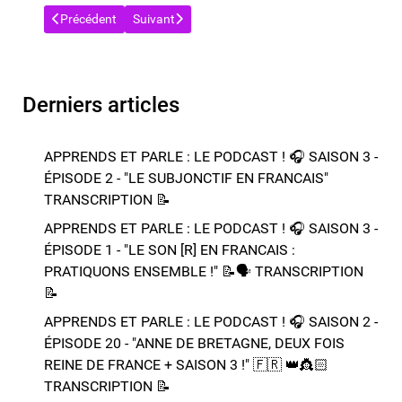
Article précédent : APPRENDS ET PARLE : LE PODCAST ! 🎧 ÉP
Article suivant : APPRENDS ET PARLE : LE POD
Précédent
Suivant
Derniers articles
APPRENDS ET PARLE : LE PODCAST ! 🎧 SAISON 3 -
ÉPISODE 2 - "LE SUBJONCTIF EN FRANCAIS" ​​​​
TRANSCRIPTION 📝​
APPRENDS ET PARLE : LE PODCAST ! 🎧 SAISON 3 -
ÉPISODE 1 - "LE SON [R] EN FRANCAIS :
PRATIQUONS ENSEMBLE !" 📝​🗣️​​​​ TRANSCRIPTION
📝​
APPRENDS ET PARLE : LE PODCAST ! 🎧 SAISON 2 -
ÉPISODE 20 - "ANNE DE BRETAGNE, DEUX FOIS
REINE DE FRANCE + SAISON 3 !"​ 🇫🇷 👑​👸🏻​​
TRANSCRIPTION 📝​