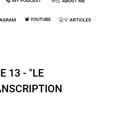
🎧 MY PODCAST ​
👋🏻 ABOUT ME
📽️ YOUTUBE
TAGRAM
💡​ ARTICLES
 13 - "LE
RANSCRIPTION