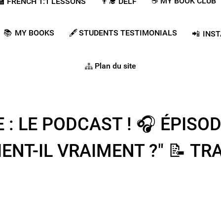
☕ MY BOOK CLUB
‍🏫​​ FRENCH 1:1 LESSONS
👨‍🎓​ DELF
📚 MY BOOKS
🖋️ STUDENTS TESTIMONIALS
📲 INS
Plan du site
: LE PODCAST ! 🎧 ÉPISODE
IENT-IL VRAIMENT ?" 📝​ T