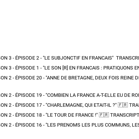
ST ! 🎧 ÉPISODE 14 - "SEPT FILMS FRANÇAIS À REGARDER !" 📝​ TRANSC
 : LE PODCAST ! 🎧 ÉPISODE 12 - "DU LATIN AU FRANCAIS : VOAGE DANS
 3 - ÉPISODE 2 - "LE SUBJONCTIF EN FRANCAIS" ​​​​ TRANSCRI
 3 - ÉPISODE 1 - "LE SON [R] EN FRANCAIS : PRATIQUONS ENSEM
 2 - ÉPISODE 20 - "ANNE DE BRETAGNE, DEUX FOIS REINE DE FR
N 2 - ÉPISODE 19 - "COMBIEN LA FRANCE A-T-ELLE EU DE ROIS 
 2 - ÉPISODE 17 - "CHARLEMAGNE, QUI ETAIT-IL ?"​ 🇫🇷​ TR
 2 - ÉPISODE 18 - "LE TOUR DE FRANCE !"​ 🇫🇷​ TRANSCRIPT
ON 2 - ÉPISODE 16 - "LES PRENOMS LES PLUS COMMUNS, LES 