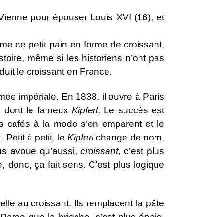
 Vienne pour épouser Louis XVI (16), et
me ce petit pain en forme de croissant,
 histoire, même si les historiens n’ont pas
duit le croissant en France.
rmée impériale. En 1838, il ouvre à Paris
, dont le fameux
Kipferl
. Le succès est
es cafés à la mode s’en emparent et le
 Petit à petit, le
Kipferl
change de nom,
us avoue qu’aussi,
croissant
, c’est plus
e, donc, ça fait sens. C’est plus logique
lle au croissant. Ils remplacent la pâte
 Parce que la brioche, c’est plus épais,