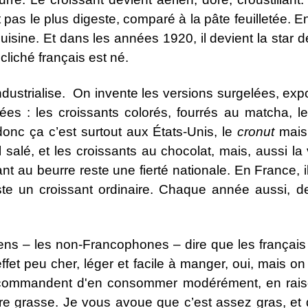
 pas le plus digeste, comparé à la pâte feuilletée. 
uisine. Et dans les années 1920, il devient la star de
liché français est né.
industrialise. On invente les versions surgelées, e
es : les croissants colorés, fourrés au matcha, l
donc ça c’est surtout aux États-Unis, le
cronut
mais 
salé, et les croissants au chocolat, mais, aussi la
sant au beurre reste une fierté nationale. En France,
 juste un croissant ordinaire. Chaque année aussi, 
 gens – les non-Francophones – dire que les françai
 effet peu cher, léger et facile à manger, oui, mai
ommandent d'en consommer modérément, en raison 
re grasse. Je vous avoue que c’est assez gras, et 