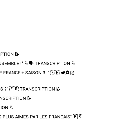
RIPTION
 LE TEMPS !" 📝​ TRANSCRIPTION
PTION 📝​
BLE !" 📝​🗣️​​​​ TRANSCRIPTION 📝​
ANCE + SAISON 3 !"​ 🇫🇷 👑​👸🏻​​
?"​ 🇫🇷​ TRANSCRIPTION 📝​
ANSCRIPTION 📝​
ION 📝​
PLUS AIMES PAR LES FRANCAIS"​ 🇫🇷​