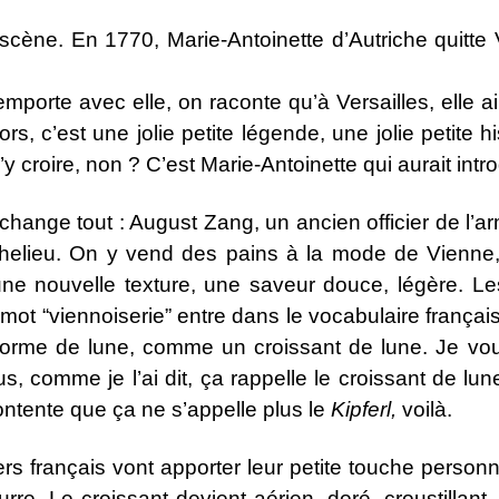
 scène. En 1770, Marie-Antoinette d’Autriche quitte
porte avec elle, on raconte qu’à Versailles, elle ai
Alors, c’est une jolie petite légende, une jolie petite
y croire, non ? C’est Marie-Antoinette qui aurait intro
 change tout : August Zang, un ancien officier de l’a
ichelieu. On y vend des pains à la mode de Vienne
ne nouvelle texture, une saveur douce, légère. L
 mot “viennoiserie” entre dans le vocabulaire français.
forme de lune, comme un croissant de lune. Je vo
lus, comme je l’ai dit, ça rappelle le croissant de lun
contente que ça ne s’appelle plus le
Kipferl,
voilà.
rs français vont apporter leur petite touche personne
rre. Le croissant devient aérien, doré, croustillant.