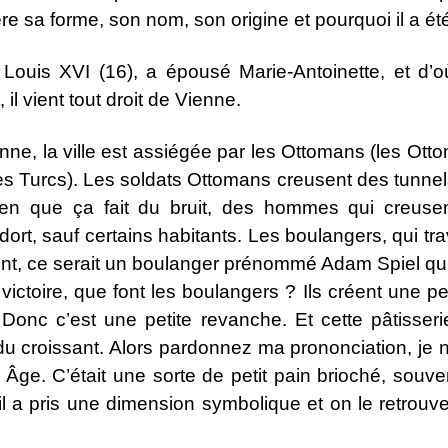
ière sa forme, son nom, son origine et pourquoi il a ét
 Louis XVI (16), a épousé Marie-Antoinette, et d’où
 il vient tout droit de Vienne.
enne, la ville est assiégée par les Ottomans (les Ott
es Turcs). Les soldats Ottomans creusent des tunnels
que ça fait du bruit, des hommes qui creusent, l
ort, sauf certains habitants. Les boulangers, qui tr
nt, ce serait un boulanger prénommé Adam Spiel qui 
a victoire, que font les boulangers ? Ils créent une p
onc c’est une petite revanche. Et cette pâtisseri
re du croissant. Alors pardonnez ma prononciation, je
Âge. C’était une sorte de petit pain brioché, souven
 il a pris une dimension symbolique et on le retrou