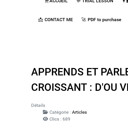
ACCUEIL
💬​ TRIAL LESSON
👩
📩 CONTACT ME
🚀​ PDF to purchase
APPRENDS ET PARLE 
CROISSANT : D'OU V
Détails
Catégorie :
Articles
Clics : 689