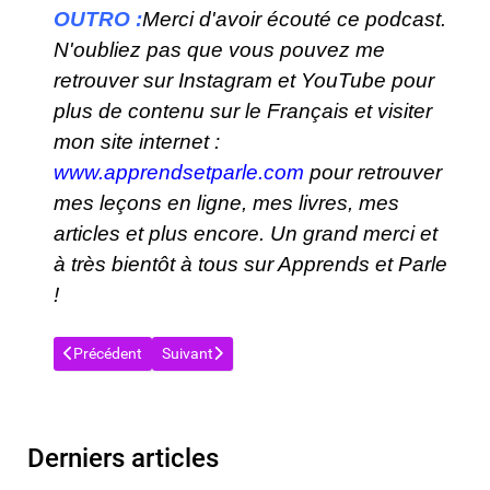
OUTRO :
Merci d'avoir écouté ce podcast.
N'oubliez pas que vous pouvez me
retrouver sur Instagram et YouTube pour
plus de contenu sur le Français et visiter
mon site internet :
www.apprendsetparle.com
pour retrouver
mes leçons en ligne, mes livres, mes
articles et plus encore. Un grand merci et
à très bientôt à tous sur Apprends et Parle
!
Article précédent : APPRENDS ET PARLE : LE PODCAST ! 🎧 S
Article suivant : APPRENDS ET PARLE : LE POD
Précédent
Suivant
Derniers articles