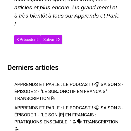
articles et plus encore. Un grand merci et
à très bientôt à tous sur Apprends et Parle
!
Article précédent : APPRENDS ET PARLE : LE PODCAST ! 🎧
Article suivant : APPRENDS ET PARLE : LE POD
Précédent
Suivant
Derniers articles
APPRENDS ET PARLE : LE PODCAST ! 🎧 SAISON 3 -
ÉPISODE 2 - "LE SUBJONCTIF EN FRANCAIS" ​​​​
TRANSCRIPTION 📝​
APPRENDS ET PARLE : LE PODCAST ! 🎧 SAISON 3 -
ÉPISODE 1 - "LE SON [R] EN FRANCAIS :
PRATIQUONS ENSEMBLE !" 📝​🗣️​​​​ TRANSCRIPTION
📝​