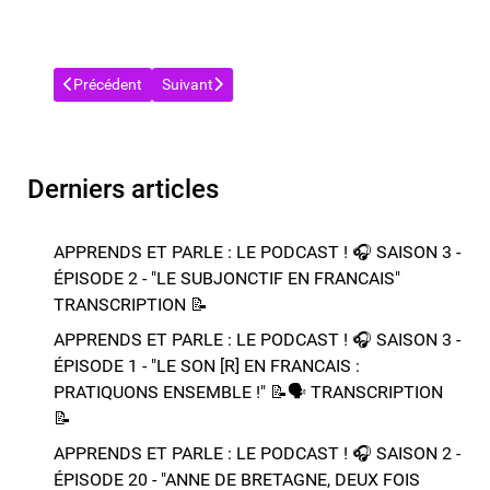
Article précédent : APPRENDS ET PARLE : LE PODCAST ! 🎧 SAIS
Article suivant : APPRENDS ET PARLE : LE PODCA
Précédent
Suivant
Derniers articles
APPRENDS ET PARLE : LE PODCAST ! 🎧 SAISON 3 -
ÉPISODE 2 - "LE SUBJONCTIF EN FRANCAIS" ​​​​
TRANSCRIPTION 📝​
APPRENDS ET PARLE : LE PODCAST ! 🎧 SAISON 3 -
ÉPISODE 1 - "LE SON [R] EN FRANCAIS :
PRATIQUONS ENSEMBLE !" 📝​🗣️​​​​ TRANSCRIPTION
📝​
APPRENDS ET PARLE : LE PODCAST ! 🎧 SAISON 2 -
ÉPISODE 20 - "ANNE DE BRETAGNE, DEUX FOIS