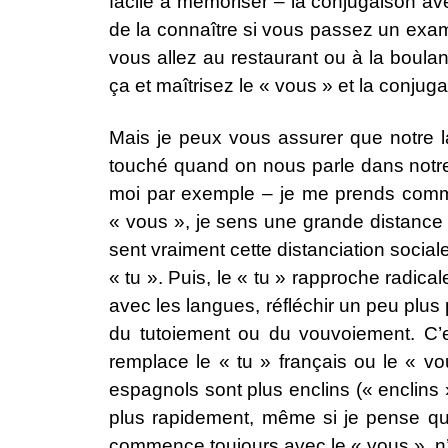
facile à mémoriser – la conjugaison ave
de la connaître si vous passez un exam
vous allez au restaurant ou à la boulan
ça et maîtrisez le « vous » et la conju
Mais je peux vous assurer que notre 
touché quand on nous parle dans notre 
moi par exemple – je me prends comme 
« vous », je sens une grande distance s
sent vraiment cette distanciation sociale
« tu ». Puis, le « tu » rapproche radic
avec les langues, réfléchir un peu plu
du tutoiement ou du vouvoiement. C’es
remplace le « tu » français ou le « v
espagnols sont plus enclins (« enclins »
plus rapidement, même si je pense que 
commence toujours avec le « vous », n’