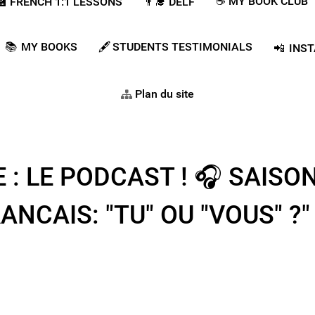
☕ MY BOOK CLUB
‍🏫​​ FRENCH 1:1 LESSONS
👨‍🎓​ DELF
📚 MY BOOKS
🖋️ STUDENTS TESTIMONIALS
📲 INS
Plan du site
 LE PODCAST ! 🎧 SAISON 2
CAIS: "TU" OU "VOUS" ?"​ 🇫