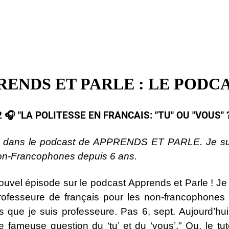
RENDS ET PARLE : LE PODCA
🎧​ "LA POLITESSE EN FRANCAIS: "TU" OU "VOUS" ?"​
e dans le podcast de APPRENDS ET PARLE. Je sui
non-Francophones depuis 6 ans.
uvel épisode sur le podcast Apprends et Parle ! Je s
 professeure de français pour les non-francophone
s que je suis professeure. Pas 6, sept. Aujourd’hui,
e fameuse question du ‘tu’ et du ‘vous’." Ou, le tu