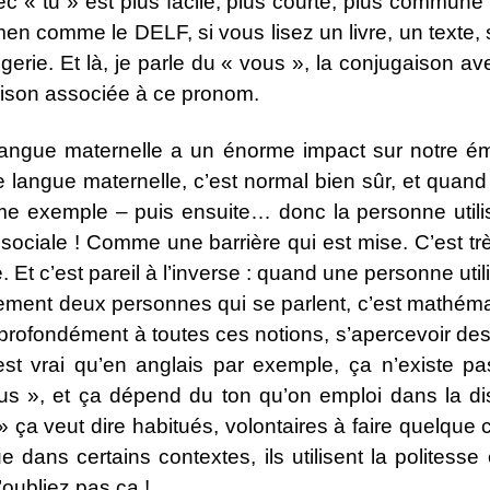
c « tu » est plus facile, plus courte, plus commune
en comme le DELF, si vous lisez un livre, un texte, 
gerie. Et là, je parle du « vous », la conjugaison av
gaison associée à ce pronom.
langue maternelle a un énorme impact sur notre ém
langue maternelle, c’est normal bien sûr, et quand 
exemple – puis ensuite… donc la personne utilise 
ociale ! Comme une barrière qui est mise. C’est très 
. Et c’est pareil à l’inverse : quand une personne util
alement deux personnes qui se parlent, c’est mathémat
s profondément à toutes ces notions, s’apercevoir d
t vrai qu’en anglais par exemple, ça n’existe pas
ous », et ça dépend du ton qu’on emploi dans la di
 ça veut dire habitués, volontaires à faire quelque c
dans certains contextes, ils utilisent la politess
oubliez pas ça !