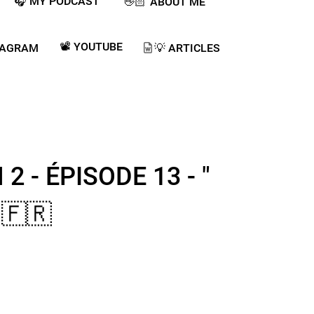
🎧 MY PODCAST ​
👋🏻 ABOUT ME
📽️ YOUTUBE
TAGRAM
💡​ ARTICLES
 - ÉPISODE 13 - "
🇷​ ​