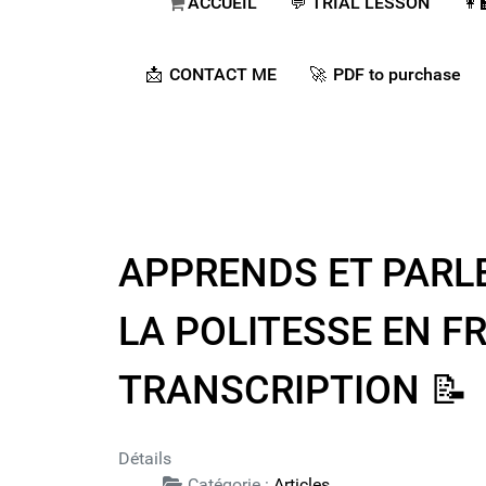
ACCUEIL
💬​ TRIAL LESSON
👩
📩 CONTACT ME
🚀​ PDF to purchase
APPRENDS ET PARLE :
LA POLITESSE EN FRAN
TRANSCRIPTION 📝​
Détails
Catégorie :
Articles